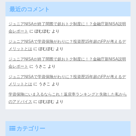
最近のコメント
ジュニアNISAが終了間際で超おトク制度に！？金融庁新NISA説明
会レポート
に
ぽむぽむ
より
ジュニアNISAで学資保険がわりに？投資歴15年超のFPが考えるデ
メリットとは
に
ぽむぽむ
より
ジュニアNISAが終了間際で超おトク制度に！？金融庁新NISA説明
会レポート
に
うさこ
より
ジュニアNISAで学資保険がわりに？投資歴15年超のFPが考えるデ
メリットとは
に
うさこ
より
学資保険にいま入るならこれ！返戻率ランキングと失敗した私から
のアドバイス
に
ぽむぽむ
より
カテゴリー