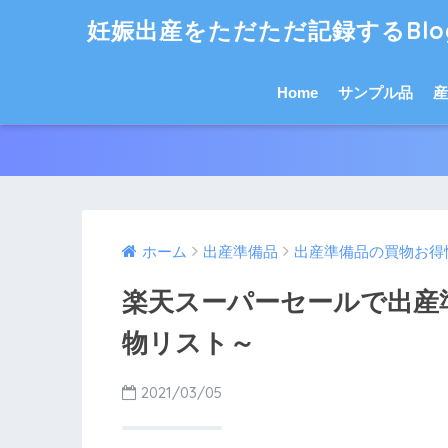
妊娠出産をただただ記録するBlo
Home
サンプル品
産
ホーム
出産準備品
出産準備品の買物お得
楽天スーパーセールで出産
物リスト～
2021/03/05