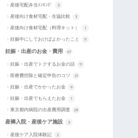
産後宅配弁当ﾗﾝｷﾝｸﾞ
3
産後向け食材宅配・生協比較
3
産後向け食材宅配（料理キット）
1
妊娠中にしておけばよかったこと
11
妊娠・出産のお金・費用
67
妊娠・出産でトクするお金の話
11
医療費控除と確定申告のコツ
21
妊娠・出産でかかったお金
9
妊娠・出産でもらえたお金
1
東京都内病院の出産費用調査
28
産褥入院・産後ケア施設
3
産後ケア入院体験記
2