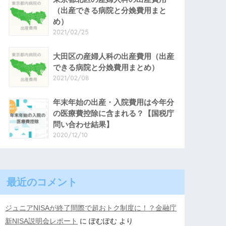
（出産できる病院と分娩費用まと
め）
2021/02/25
大田区の産婦人科の出産費用（出産
できる病院と分娩費用まとめ）
2021/02/08
年末年始の出産・入院費用は今年分
の医療費控除に含まれる？【国税庁
問い合わせ結果】
2020/12/10
最近のコメント
ジュニアNISAが終了間際で超おトク制度に！？金融庁
新NISA説明会レポート
に
ぽむぽむ
より