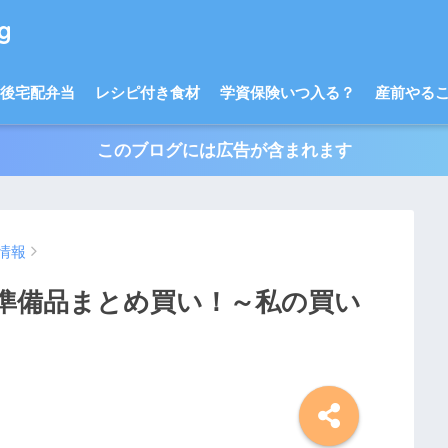
g
後宅配弁当
レシピ付き食材
学資保険いつ入る？
産前やるこ
このブログには広告が含まれます
情報
準備品まとめ買い！～私の買い