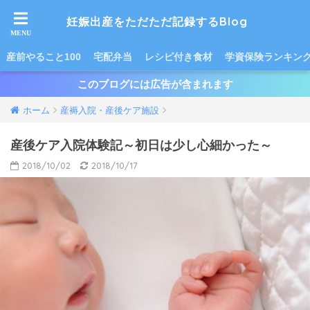
妊娠出産をただただ記録するBlog
産前やること100
宅配弁当
レシピ付き食材
学資保険ランキン
このブログには広告が含まれます
ホーム
産褥入院・産後ケア施設
産後ケア入院体験記～初日は少し心細かった～
2018/10/02
2018/10/17